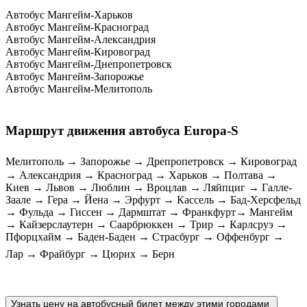
Автобус Мангейм-Харьков
Автобус Мангейм-Красноград
Автобус Мангейм-Александрия
Автобус Мангейм-Кировоград
Автобус Мангейм-Днепропетровск
Автобус Мангейм-Запорожье
Автобус Мангейм-Мелитополь
Маршрут движения автобуса Europa-S
Мелитополь → Запорожье → Дрепропетровск → Кировоград
→ Александрия → Красноград → Харьков → Полтава →
Киев → Львов → Люблин → Вроцлав → Ляйпциг → Галле-
Заале → Гера → Йена → Эрфурт → Кассель → Бад-Херсфельд
→ Фульда → Гиссен → Дармштат → Франкфурт→ Мангейм
→ Кайзерслаутерн → Саарбрюккен → Трир → Карлсруэ →
Пфорцхайм → Баден-Баден → Страсбург → Оффенбург →
Лар → Фрайбург → Цюрих → Берн