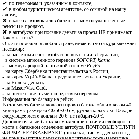
✔
по телефонам и
указанным в контакте,
✔
в любом туристическом агентстве, со ссылкой на нашу
фирму,
✘
в кассах автовокзалов билеты на межгосударственные
рейсы НЕ продают,
✘
в автобусах при посадке деньги за проезд НЕ принимают.
Как оплатить?
Оплатить можно в любой стране, независимо откуда выезжает
пассажир:
- на расчетный счет автобусной компании в Германии,
- в системе мгновенного перевода
SOFORT, klarna
- в международной платежной системе
PayPal,
- на карту Сбербанка представительства в России,
- на карту УкрСибБанка представительства на Украине,
- на Яндекс деньги,
- на Master/Visa Card,
- на почте наличными посредством перевода.
Информация по багажу на рейсе:
В стоимость билета включен провоз багажа общим весом 40
килограмм размером 40х50х60 см, ручная кладь 5 кг. Каждое
следующее место доплата 20 €, не габарит-20 €.
Дополнительный багаж возможен при наличии свободного
места в багажном отделении автобуса. ПОЧТОВЫЕ УСЛУГИ
ФИРМА НЕ ОКАЗЫВАЕТ! (посылки, письма, деньги и т.д.
не принимаются к перевозке и водителем тоже) Перевозка