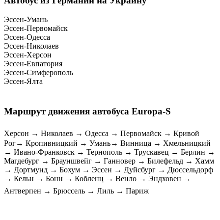
Автобус из Германии на Украину
Эссен-Умань
Эссен-Первомайск
Эссен-Одесса
Эссен-Николаев
Эссен-Херсон
Эссен-Евпатория
Эссен-Симферополь
Эссен-Ялта
Маршрут движения автобуса Europa-S
Херсон → Николаев → Одесса → Первомайск → Кривой
Рог→ Кропивницкий → Умань→ Винница → Хмельницкий
→ Ивано-Франковск → Тернополь → Трускавец → Берлин →
Магдебург → Брауншвейг → Ганновер → Билефельд → Хамм
→ Дортмунд → Бохум → Эссен → Дуйсбург → Дюссельдорф
→ Кельн → Бонн → Кобленц → Венло → Эндховен →
Антверпен → Брюссель → Лиль → Париж