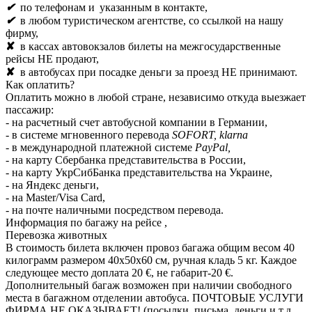
✔
по телефонам и
указанным в контакте,
✔
в любом туристическом агентстве, со ссылкой на нашу
фирму,
✘
в кассах автовокзалов билеты на межгосударственные
рейсы НЕ продают,
✘
в автобусах при посадке деньги за проезд НЕ принимают.
Как оплатить?
Оплатить можно в любой стране, независимо откуда выезжает
пассажир:
- на расчетный счет автобусной компании в Германии,
- в системе мгновенного перевода
SOFORT, klarna
- в международной платежной системе
PayPal,
- на карту Сбербанка представительства в России,
- на карту УкрСибБанка представительства на Украине,
- на Яндекс деньги,
- на Master/Visa Card,
- на почте наличными посредством перевода.
Информация по багажу на рейсе ,
Перевозка животных
В стоимость билета включен провоз багажа общим весом 40
килограмм размером 40х50х60 см, ручная кладь 5 кг. Каждое
следующее место доплата 20 €, не габарит-20 €.
Дополнительный багаж возможен при наличии свободного
места в багажном отделении автобуса. ПОЧТОВЫЕ УСЛУГИ
ФИРМА НЕ ОКАЗЫВАЕТ! (посылки, письма, деньги и т.д.