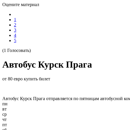
Оцените материал
1
2
3
4
5
(1 Голосовать)
Автобус Курск Прага
от 80 евро купить билет
Автобус Курск Прага отправляется по пятницам автобусной к
пн
вт
ср
чт
пт
сб