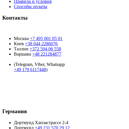
Правила и условия
Способы оплаты
Контакты
Москва
+7 495 001 05 01
Киев
+38 044 2286076
Таллин
+372 594 06 558
Варшава
+48 221284877
(Telegram, Viber, Whatsapp
+49 179 6117448
)
Время работы:
9:00 - 19:00
пн-пт:
9:00 - 15:00
суб:
Воскресенье
Выходной:
Германия
Дортмунд Ханзастрассе 2-4
Дортмунд
+49 231 570 29 12