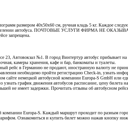
ограмм размером 40х50х60 см, ручная кладь 5 кг. Каждое следую
отделении автобуса. ПОЧТОВЫЕ УСЛУГИ ФИРМА НЕ ОКАЗЫВАЕТ! 
ейсе запрещена.
23, Автовокзал №1. В город Винтертур автобус прибывает на Lag
очная, камеры хранения, кафе и бар, банкоматы и туалеты.
ный рейс в Германию не продают, иностранную валюту не прини
правления необходимо пройти регистрацию Check-in, узнать инф
ном сайте немецкой автобусной компании Europa-S GmbH или е
о узнать график движения автобусов расписание, цену билета на
шей не имеет задержки. Прочитать отзывы об автобусном рейсе 
й компании Europa-S. Каждый маршрут проходит по разным гор
 тарифом. Ознакомиться и купить билет можно нажав кнопку ниж