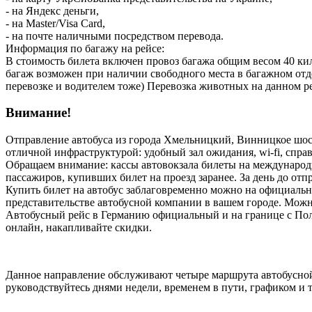
- на Яндекс деньги,
- на Master/Visa Card,
- на почте наличными посредством перевода.
Информация по багажу на рейсе:
В стоимость билета включен провоз багажа общим весом 40 кил
багаж возможен при наличии свободного места в багажном 
перевозке и водителем тоже) Перевозка животных на данном р
Внимание!
Отправление автобуса из города Хмельницкий, Винницкое шоссе 
отличной инфраструктурой: удобный зал ожидания, wi-fi, справ
Обращаем внимание: кассы автовокзала билеты на международ
пассажиров, купивших билет на проезд заранее. За день до от
Купить билет на автобус заблаговременно можно на официаль
представительстве автобусной компании в вашем городе. Можн
Автобусный рейс в Германию официальный и на границе с Поль
онлайн, накапливайте скидки.
Данное направление обслуживают четыре маршрута автобусно
руководствуйтесь днями недели, временем в пути, графиком и