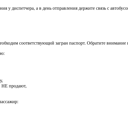
ия у диспетчера, а в день отправления держите связь с автобусо
необходим соответствующий загран паспорт. Обратите внимание 
ию:
у,
ы НЕ продают,
пассажир: