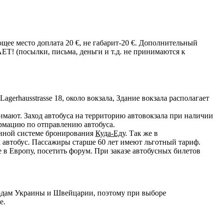
щее место доплата 20 €, не габарит-20 €. Дополнительный
(посылки, письма, деньги и т.д. не принимаются к
erhausstrasse 18, около вокзала, Здание вокзала располагает
мают. Заход автобуса на территорию автовокзала при наличии
ормацию по отправлению автобуса.
диной системе бронирования
Куда-Еду
. Так же в
 автобус. Пассажиры старше 60 лет имеют льготный тариф.
в Европу, посетить форум. При заказе автобусных билетов
одам Украины и Швейцарии, поэтому при выборе
е.