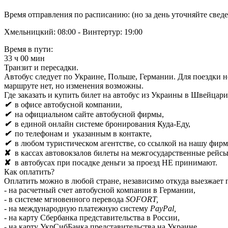
Время отправления по расписанию: (но за день уточняйте сведен
Хмельницкий: 08:00 - Винтертур: 19:00
Время в пути:
33 ч 00 мин
Транзит и пересадки.
Автобус следует по Украине, Польше, Германии. Для поездки 
маршруте нет, но изменения возможны.
Где заказать и купить билет на автобус из Украины в Швейцар
✔
в офисе автобусной компании,
✔
на официальном сайте автобусной фирмы,
✔
в единой онлайн системе бронирования
Куда-Еду,
✔
по телефонам и
указанным в контакте,
✔
в любом туристическом агентстве, со ссылкой на нашу фирм
✘
в кассах автовокзалов билеты на межгосударственные рейс
✘
в автобусах при посадке деньги за проезд НЕ принимают.
Как оплатить?
Оплатить можно в любой стране, независимо откуда выезжает 
- на расчетный счет автобусной компании в Германии,
- в системе мгновенного перевода
SOFORT,
- на международную платежную систему
PayPal,
- на карту Сбербанка представительства в России,
- на карту УкрСибБанка представительства на Украине,