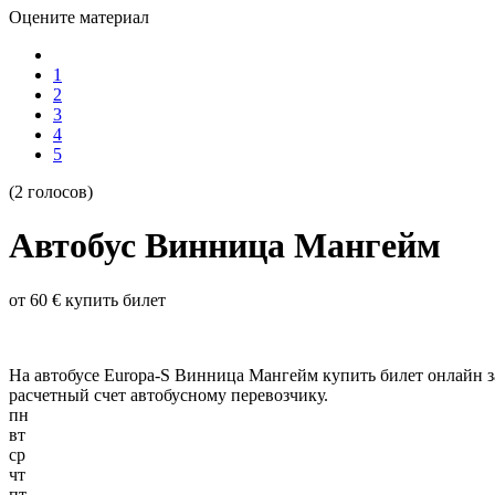
Оцените материал
1
2
3
4
5
(2 голосов)
Автобус Винница Мангейм
от 60 € купить билет
На автобусе Europa-S Винница Мангейм купить билет онлайн за
расчетный счет автобусному перевозчику.
пн
вт
ср
чт
пт