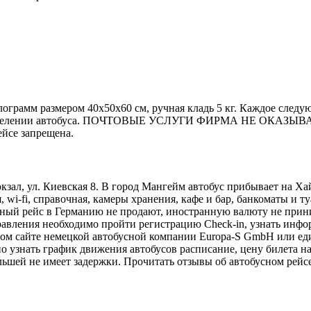
ограмм размером 40х50х60 см, ручная кладь 5 кг. Каждое следую
отделении автобуса. ПОЧТОВЫЕ УСЛУГИ ФИРМА НЕ ОКАЗЫВАЕТ! 
ейсе запрещена.
зал, ул. Киевская 8. В город Мангейм автобус прибывает на Ха
wi-fi, справочная, камеры хранения, кафе и бар, банкоматы и ту
ный рейс в Германию не продают, иностранную валюту не прини
правления необходимо пройти регистрацию Check-in, узнать инф
ном сайте немецкой автобусной компании Europa-S GmbH или е
о узнать график движения автобусов расписание, цену билета на
шей не имеет задержки. Прочитать отзывы об автобусном рейсе 