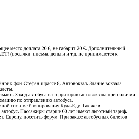
щее место доплата 20 €, не габарит-20 €. Дополнительный
(посылки, письма, деньги и т.д. не принимаются к
йнрих-фон-Стефан-шрассе 8, Автовокзал. Здание вокзала
алеты.
мают. Заход автобуса на территорию автовокзала при наличии
ормацию по отправлению автобуса.
диной системе бронирования
Куда-Еду
. Так же в
 автобус. Пассажиры старше 60 лет имеют льготный тариф.
в Европу, посетить форум. При заказе автобусных билетов