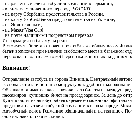
- на расчетный счет автобусной компании в Германии,
- в системе мгновенного перевода
SOFORT,
- на карту Сбербанка представительства в России,
- на карту УкрСибБанка представительства на Украине,
- на Яндекс деньги,
- на Master/Visa Card,
- на почте наличными посредством перевода.
Информация по багажу на рейсе:
В стоимость билета включен провоз багажа общим весом 40 кил
багаж возможен при наличии свободного места в багажном 
перевозке и водителем тоже) Перевозка животных на данном р
Внимание!
Отправление автобуса из города Винница, Центральный автовок
располагает отличной инфраструктурой: удобный зал ожидания, 
Обращаем внимание: кассы автовокзала билеты на международ
пассажиров, купивших билет на проезд заранее. За день до от
Купить билет на автобус заблаговременно можно на официаль
представительстве автобусной компании в вашем городе. Можн
Автобусный рейс в Германию официальный и на границе с Поль
онлайн, накапливайте скидки.