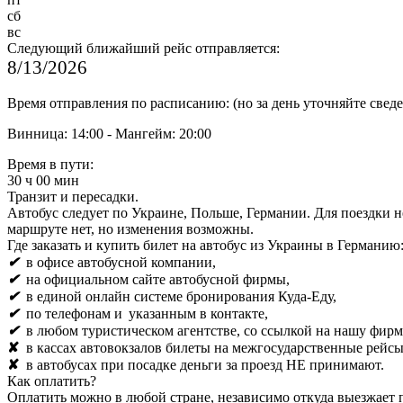
сб
вс
Следующий ближайший рейс отправляется:
8/13/2026
Время отправления по расписанию: (но за день уточняйте сведен
Винница: 14:00 - Мангейм: 20:00
Время в пути:
30 ч 00 мин
Транзит и пересадки.
Автобус следует по Украине, Польше, Германии. Для поездки 
маршруте нет, но изменения возможны.
Где заказать и купить билет на автобус из Украины в Германию
✔
в офисе автобусной компании,
✔
на официальном сайте автобусной фирмы,
✔
в единой онлайн системе бронирования
Куда-Еду,
✔
по телефонам и
указанным в контакте,
✔
в любом туристическом агентстве, со ссылкой на нашу фирм
✘
в кассах автовокзалов билеты на межгосударственные рейс
✘
в автобусах при посадке деньги за проезд НЕ принимают.
Как оплатить?
Оплатить можно в любой стране, независимо откуда выезжает 