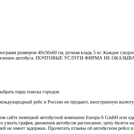
ограмм размером 40х50х60 см, ручная кладь 5 кг. Каждое следую
отделении автобуса. ПОЧТОВЫЕ УСЛУГИ ФИРМА НЕ ОКАЗЫВАЕТ! 
ыбрать пары поиска городов.
международный рейс в Россию не продают, иностранную валюту 
ном сайте немецкой автобусной компании Europa-S GmbH или е
о узнать график движения автобусов расписание, цену билета на
й не имеет задержки. Прочитать отзывы об автобусном рейсе из