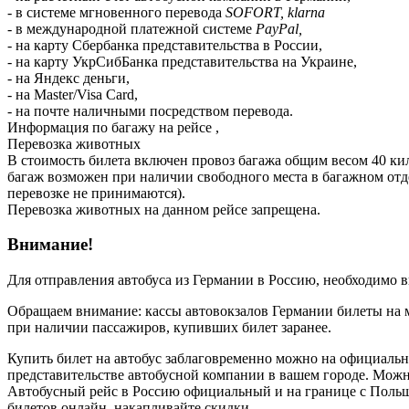
- в системе мгновенного перевода
SOFORT, klarna
- в международной платежной системе
PayPal,
- на карту Сбербанка представительства в России,
- на карту УкрСибБанка представительства на Украине,
- на Яндекс деньги,
- на Master/Visa Card,
- на почте наличными посредством перевода.
Информация по багажу на рейсе ,
Перевозка животных
В стоимость билета включен провоз багажа общим весом 40 кил
багаж возможен при наличии свободного места в багажном 
перевозке не принимаются).
Перевозка животных на данном рейсе запрещена.
Внимание!
Для отправления автобуса из Германии в Россию, необходимо в
Обращаем внимание: кассы автовокзалов Германии билеты на 
при наличии пассажиров, купивших билет заранее.
Купить билет на автобус заблаговременно можно на официаль
представительстве автобусной компании в вашем городе. Можн
Автобусный рейс в Россию официальный и на границе с Польше
билетов онлайн, накапливайте скидки.