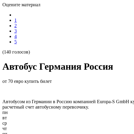
Оцените материал
1
2
3
4
5
(140 голосов)
Автобус Германия Россия
от 70 евро купить билет
Автобусом из Германии в Россию компанией Europa-S GmbH купи
расчетный счет автобусному перевозчику.
пн
вт
ср
чт
пт