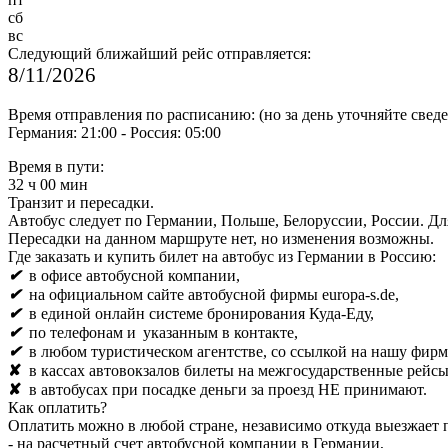
сб
вс
Следующий ближайший рейс отправляется:
8/11/2026
Время отправления по расписанию: (но за день уточняйте сведен
Германия: 21:00 - Россия: 05:00
Время в пути:
32 ч 00 мин
Транзит и пересадки.
Автобус следует по Германии, Польше, Белоруссии, России. Дл
Пересадки на данном маршруте нет, но изменения возможны.
Где заказать и купить билет на автобус из Германии в Россию:
✔
в офисе автобусной компании,
✔
на официальном сайте автобусной фирмы
europa-s.de,
✔
в единой онлайн системе бронирования
Куда-Еду,
✔
по телефонам и
указанным в контакте,
✔
в любом туристическом агентстве, со ссылкой на нашу фирм
✘
в кассах автовокзалов билеты на межгосударственные рейс
✘
в автобусах при посадке деньги за проезд НЕ принимают.
Как оплатить?
Оплатить можно в любой стране, независимо откуда выезжает 
- на расчетный счет автобусной компании в Германии,