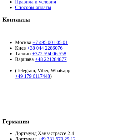
Правила и условия
Способы оплаты
Контакты
Москва
+7 495 001 05 01
Киев
+38 044 2286076
Таллин
+372 594 06 558
Варшава
+48 221284877
(Telegram, Viber, Whatsapp
+49 179 6117448
)
Время работы:
9:00 - 19:00
пн-пт:
9:00 - 15:00
суб:
Воскресенье
Выходной:
Германия
Дортмунд Ханзастрассе 2-4
Дортмунд
+49 231 570 29 12