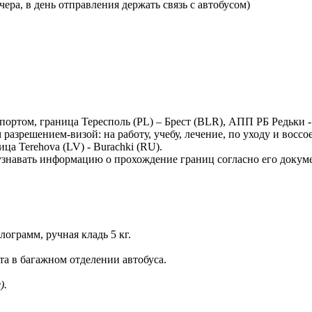
чера, в день отправления держать связь с автобусом)
спортом, граница Тересполь (PL) – Брест (BLR), АПП РБ Редьки
азрешением-визой: на работу, учебу, лечение, по уходу и воссо
а Terehova (LV) - Burachki (RU).
узнавать информацию о прохождение границ согласно его докуме
ограмм, ручная кладь 5 кг.
а в багажном отделении автобуса.
).