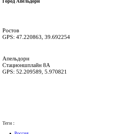
Город Апельдорн
Ростов
GPS: 47.220863, 39.692254
Апельдорн
Стационшплайн 8А
GPS: 52.209589, 5.970821
Теги :
Россия