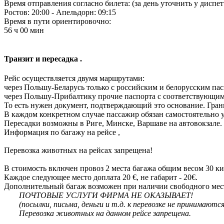
Время отправления согласно билета: (за день уточнить у диспет
Ростов: 20:00 - Апельдорн: 09:15
Время в пути ориентировочно:
56 ч 00 мин
Транзит и пересадка .
Рейс осуществляется двумя маршрутами:
через Польшу-Беларусь только с российским и белорусским па
через Польшу-Прибалтику прочие паспорта с соответствующим р
То есть нужен документ, подтверждающий это основание. Границ
В каждом конкретном случае пассажир обязан самостоятельно 
Пересадки возможны в Риге, Минске, Варшаве на автовокзале.
Информация по багажу на рейсе ,
Перевозка животных на рейсах запрещена!
В стоимость включен провоз 2 места багажа общим весом 30 кил
Каждое следующее место доплата 20 €, не габарит - 20€.
Дополнительный багаж возможен при наличии свободного мест
ПОЧТОВЫЕ УСЛУГИ ФИРМА НЕ ОКАЗЫВАЕТ!
(посылки, письма, деньги и т.д. к перевозке не принимаются
Перевозка животных на данном рейсе запрещена.