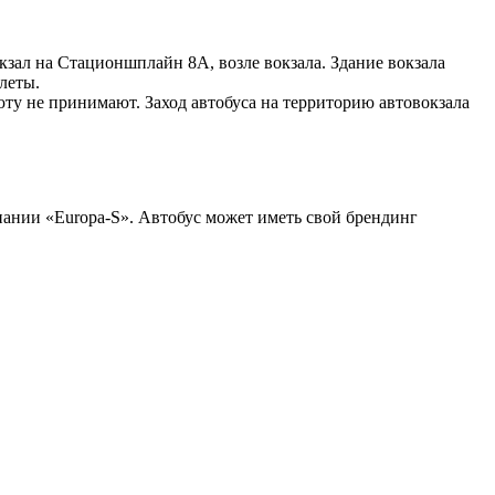
кзал на Стационшплайн 8А, возле вокзала. Здание вокзала
леты.
у не принимают. Заход автобуса на территорию автовокзала
ании «Europa-S». Автобус может иметь свой брендинг